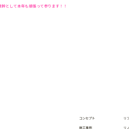
根幹として本年も頑張って参ります！！
コンセプト
リ
施工事例
リ