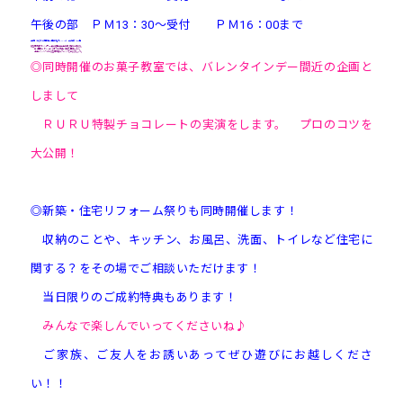
午後の部 ＰＭ13：30～受付 ＰＭ16：00まで
■会場：住まいの情報館(上田市踏入2-11-15）
■参加費：500円
◎整理収納アドバイザー1級の遠田美佳子先生を講師にお招きし
第２回目は『キッチンまわりの収納』講座を開講します。
上手にスッキリさせる整理収納テクニックを学びましょう。
◎同時開催のお菓子教室では、バレンタインデー間近の企画と
しまして
ＲＵＲＵ特製チョコレートの実演をします。 プロのコツを
大公開！
◎新築・住宅リフォーム祭りも同時開催します！
収納のことや、キッチン、お風呂、洗面、トイレなど住宅に
関する？をその場でご相談いただけます！
当日限りのご成約特典もあります！
みんなで楽しんでいってくださいね♪
ご家族、ご友人をお誘いあってぜひ遊びにお越しくださ
い！！