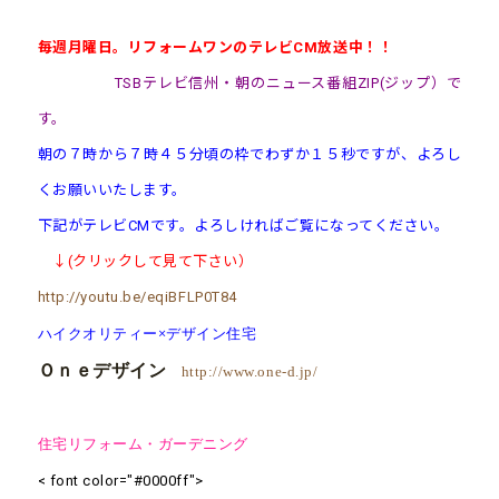
毎週月曜日。リフォームワンのテレビCM放送中！！
TSBテレビ信州・朝のニュース番組ZIP(ジップ）で
す。
朝の７時から７時４５分頃の枠でわずか１５秒ですが、よろし
くお願いいたします。
下記がテレビCMです。よろしければご覧になってください。
↓(クリックして見て下さい）
http://youtu.be/eqiBFLP0T84
ハイクオリティー×デザイン住宅
Ｏｎｅデザイン
http://www.one-d.jp/
住宅リフォーム・ガーデニング
< font color="#0000ff">