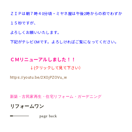
ＺＩＰは朝７時４0分頃・ミヤネ屋は午後2時からの枠でわずか
１５秒ですが、
よろしくお願
いいたします。
下記がテレビCMです。よろしければご覧になってください。
ＣＭ
リニューアル
しました！！
↓(クリックして見て下さい）
https://youtu.be/2XOjPZOVu_w
新築・古民家再生・住宅リフォーム・ガーデニング
リフォームワン
page back