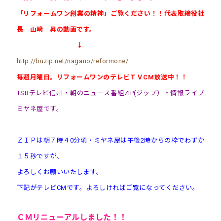
「リフォームワン創業の精神」ご覧ください！！代表取締役社
長 山﨑 昇の動画です。
↓
http://buzip.net/nagano/reformone/
毎週月曜日。リフォームワンのテレビＴＶCM放送中！！
TSBテレビ信州・朝のニュース番組ZIP(ジップ）・情報ライブ
ミヤネ屋です。
ＺＩＰは朝７時４0分頃・ミヤネ屋は午後2時からの枠でわずか
１５秒ですが、
よろしくお願
いいたします。
下記がテレビCMです。よろしければご覧になってください。
ＣＭ
リニューアル
しました！！