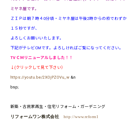
ミヤネ屋です。
ＺＩＰは朝７時４0分頃・ミヤネ屋は午後2時からの枠でわずか
１５秒ですが、
よろしくお願いいたします。
下記がテレビCMです。よろしければご覧になってください。
TVＣＭ
リニューアル
しました！！
↓(クリックして見て下さい）
https://youtu.be/2XOjPZOVu_w
&n
bsp;
新築・古民家再生・住宅リフォーム・ガーデニング
リフォームワン株式会社
http://www.reform1