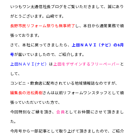
いつもワン太通信社長ブログをご覧いただきまして、誠にあり
がとうございます。山﨑です。
長野市民リフォーム祭りも無事終了
し、本日から通常業務で頑
張っております。
さて、本社に戻ってきましたら、
上田ＮＡＶＩ（ナビ）の6月
号
が届いていましたので、ご紹介します。
上田ＮＡＶＩ(ナビ）
は
上田をデザインするフリーペーパー
と
して、
コンビニ・飲食店に配布されている地域情報誌なのですが、
編集長の池松勇樹
さんは以前リフォームワンスタッフとして頑
張っていただいていた方で、
今回特別なご縁を頂き、
会員
としてお仲間にさせて頂きまし
た。
今月号から一部記事として取り上げて頂きましたので、ご紹介