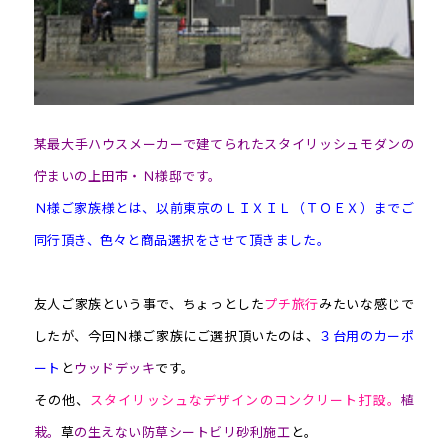
某最大手ハウスメーカーで建てられたスタイリッシュモダンの
佇まいの上田市・Ｎ様邸です。
Ｎ様ご家族様とは、以前東京のＬＩＸＩＬ（ＴＯＥＸ）までご
同行頂き、色々と商品選択をさせて頂きました。
友人ご家族という事で、ちょっとした
プチ旅行
みたいな感じで
したが、今回Ｎ様ご家族にご選択頂いたのは、
３台用のカーポ
ート
と
ウッドデッキ
です。
その他、
スタイリッシュなデザインのコンクリート打設。
植
栽。
草
の生えない防草シートビリ砂利施工
と。