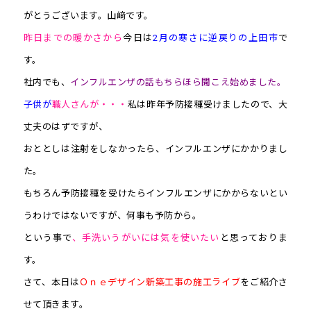
がとうございます。山﨑です。
昨日までの暖かさから
今日は
2月の寒さに逆戻りの上田市
で
す。
社内でも、
インフルエンザの話もちらほら聞こえ始めました。
子供が
職人
さんが・・・
私は昨年予防接種受けましたので、大
丈夫のはずですが、
おととしは注射をしなかったら、インフルエンザにかかりまし
た。
もちろん予防接種を受けたらインフルエンザにかからないとい
うわけではないですが、何事も予防から。
という事で
、手洗いうがいには気を使いたい
と思っておりま
す。
さて、本日は
Ｏｎｅデザイン新築工事の施工ライブ
をご紹介さ
せて頂きます。