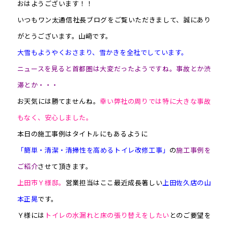
おはようございます！！
いつもワン太通信社長ブログをご覧いただきまして、誠にあり
がとうございます。山﨑です。
大雪もようやくおさまり、雪かきを全社でしています。
ニュースを見ると首都圏は大変だったようですね。事故とか渋
滞とか・・・
お天気には勝てませんね。
幸い弊社の周りでは特に大きな事故
もなく、安心しました。
本日の施工事例はタイトルにもあるように
「簡単・清潔・清掃性を高めるトイレ改修工事」
の
施工事例を
ご紹介
させて頂きます。
上田市Ｙ様邸。
営業担当はここ最近成長著しい
上田佐久店の山
本正晃
です。
Ｙ様には
トイレの水漏れと床の張り替えをしたい
とのご要望を