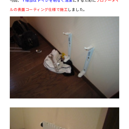
今回、
Ｙ様邸はトイレを明るく清潔
にするために
フロアータイ
ルの表面コーティング仕様で施工
しました。