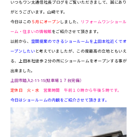
いつもワン太通信社長ブログをご覧いただきまして、誠にあり
がとうございます。山﨑です。
今日はこの
５月にオープン
しました、
リフォームワンショール
ーム・住まいの情報館
をご紹介させて頂きます。
以前から、
空間提案のできるショールームを上田本社近くでオ
ープンしたい
と考えていましたが、この度最高の立地ともいえ
る、上田本社徒歩２分の所にショールームをオープンする事が
出来ました。
上田市踏入2-11-15(駐車場１７台完備）
定休日 火・水
営業時間 午前１０時から午後５時です。
今日はショールームの内観をご紹介させて頂きます。