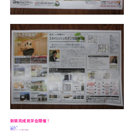
新築完成見学会開催！
■ 2014年7/5（土）・6（日）
AM10：00～PM4：00
■ 場所：佐久市平塚153-2
■ 入場無料
『夏涼しく冬暖かいスタイリッシュモダンな信州の家』の見学会です！