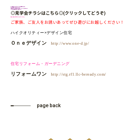
坪30万円代からのデザイナーズ住宅に興味のある方、
設計士が建てた家を見てみたい方、
規格住宅よりも注文住宅で満足のいく家づくりをお考えの方
そんな方は是非見学会へお越し下さい。
◎見学会チラシはこちら◎(クリックしてどうぞ)
是非この機会に『信州の家』をご覧くださいませ。
ご家族、ご友人をお誘いあってぜひ遊びにお越しください！
ハイクオリティー×デザイン住宅
Ｏｎｅデザイン
http://www.one-d.jp/
住宅リフォーム・ガーデニング
リフォームワン
http://stg.rf1.llc-beready.com/
page back