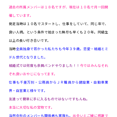
過去の所属メンバーは１８名ですが、現在は１０名で月一回開
催しています。
発足当時は１０名でスタートし、仕事をしていて、同じ年で、
良い人柄。という条件で始まった無尽も早くも２０年。同級生
以上の長い付き合いです。
当時
全員独身で若かった私たちも今年３９歳。恋愛・結婚とミ
ドル世代となりました。
結婚式では何度も余興バンドやりました！！
今ではみんなそれ
ぞれ良いおやじになってます。
仕事も千差万別・公務員からＪＲ職員から建設業・自動車業
界・自営業と様々です。
友達って簡単に手に入るものではないですもんね。
本当に大切な私の宝物です。
当然会社のメンバーも関係者も家族も。
出会いとご縁に感謝で