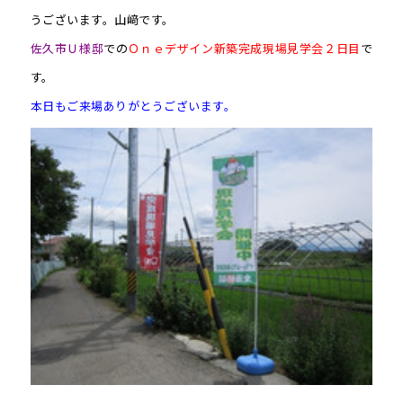
うございます。山﨑です。
佐久市Ｕ様邸
での
Ｏｎｅデザイン新築完成現場見学会２日目
で
す。
本日もご来場ありがとうございます。