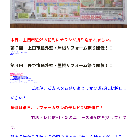
本日、上田市近郊の朝刊にチラシが折り込まれました。
第７回 上田市民外壁・屋根リフォーム祭り開催！！
■2014年10/4（土）・5(日）
AM10：00～PM5：00(5日はPM4：00まで)
■会場：上田LIXILショールーム
■入場無料
第４回 長野市民外壁・屋根リフォーム祭り開催！！
■2014年10/5（日）
AM10：00～PM5：00
■会場：長野クリナップショールーム
■入場無料
外壁・屋根リフォームをお考えの方、必見です！
お役立ち情報が盛りだくさんです！！
◎両日ともに外壁塗装セミナーを開催します！
◆開催時間…両日AM11:00～12:00,PM14:00～15:00
・プロしか知らない外壁リフォームのノウハウ大公開！
・塗装工事の適正金額や正しい工法まで詳しくご説明致します♪
◎大特価販売市も同時開催します！
・キッチン、お風呂、洗面、トイレなど、リクシルによる水まわり商品を一挙に展示！
・当日限りのご成約特典もあります！
◎大人気のアロマキャンドル教室やIHクッキング実演、駄菓子のつかみ取りコーナーもあります!
みんなで楽しんでいってくださいね♪
ご家族、ご友人をお誘いあってぜひ遊びにお越しく
ださい！
毎週月曜日。リフォームワンのテレビCM放送中！！
TSBテレビ信州・朝のニュース番組ZIP(ジップ）で
す。