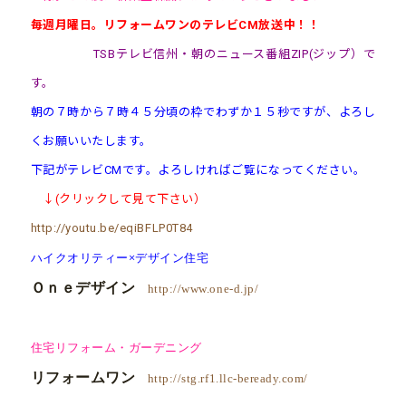
毎週月曜日。リフォームワンのテレビCM放送中！！
TSBテレビ信州・朝のニュース番組ZIP(ジップ）で
す。
朝の７時から７時４５分頃の枠でわずか１５秒ですが、よろし
くお願いいたします。
下記がテレビCMです。よろしければご覧になってください。
↓(クリックして見て下さい）
http://youtu.be/eqiBFLP0T84
ハイクオリティー×デザイン住宅
Ｏｎｅデザイン
http://www.one-d.jp/
住宅リフォーム・ガーデニング
リフォームワン
http://stg.rf1.llc-beready.com/