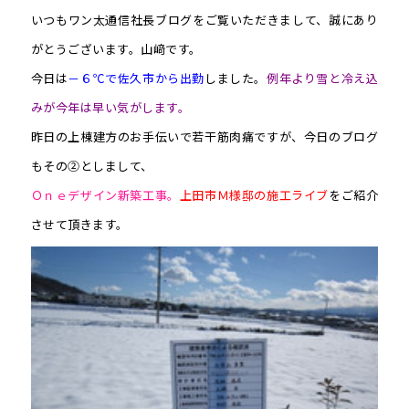
いつもワン太通信社長ブログをご覧いただきまして、誠にあり
がとうございます。山﨑です。
今日は
－６℃で佐久市から出勤
しました。
例年より雪と冷え込
みが今年は早い気がします。
昨日の上棟建方のお手伝いで若干筋肉痛ですが、今日のブログ
もその②としまして、
Ｏｎｅデザイン新築工事。
上田市Ｍ様邸の施工ライブ
をご紹介
させて頂きます。