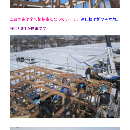
土台の束は全て鋼製束となっています。
通し柱は杉の４寸角。
柱は3.5寸が標準です。