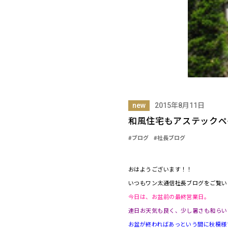
new
2015年8月11日
和風住宅もアステックペ
#ブログ
#社長ブログ
おはようございます！！
いつもワン太通信社長ブログをご覧い
今日は、お盆前の最終営業日。
連日お天気も良く、少し暑さも和らい
お盆が終わればあっという間に秋模様