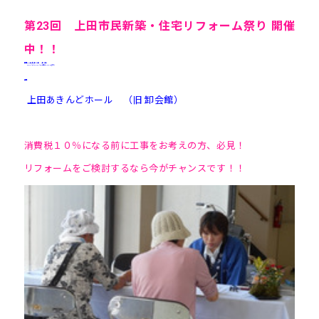
第23回 上田市民新築・住宅リフォーム祭り 開催
中！！
日時
2016年9月3日（土）・4日（日）
AM10：00～PM5：00(4日はPM4:00まで)
会場
上田あきんどホール （旧 卸会館）
消費税１０％になる前に工事をお考えの方、必見！
リフォームをご検討するなら今がチャンスです！！