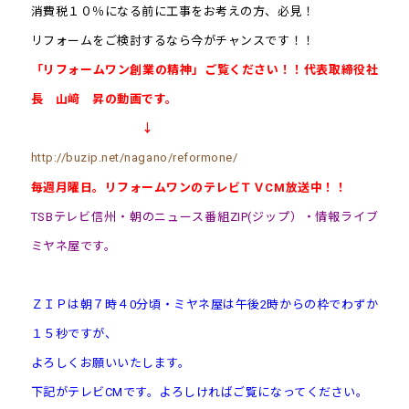
消費税１０％になる前に工事をお考えの方、必見！
リフォームをご検討するなら今がチャンスです！！
「リフォームワン創業の精神」ご覧ください！！代表取締役社
長 山﨑 昇の動画です。
↓
http://buzip.net/nagano/reformone/
毎週月曜日。リフォームワンのテレビＴＶCM放送中！！
TSBテレビ信州・朝のニュース番組ZIP(ジップ）・情報ライブ
ミヤネ屋です。
ＺＩＰは朝７時４0分頃・ミヤネ屋は午後2時からの枠でわずか
１５秒ですが、
よろしくお願
いいたします。
下記がテレビCMです。よろしければご覧になってください。