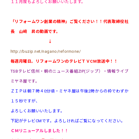
１１月度もよろしくお願いいたします。
「リフォームワン創業の精神」ご覧ください！！代表取締役社
長 山﨑 昇の動画です。
↓
http://buzip.net/nagano/reformone/
毎週月曜日。リフォームワンのテレビＴＶCM放送中！！
TSBテレビ信州・朝のニュース番組ZIP(ジップ）・情報ライブ
ミヤネ屋です。
ＺＩＰは朝７時４0分頃・ミヤネ屋は午後2時からの枠でわずか
１５秒ですが、
よろしくお願
いいたします。
下記がテレビCMです。よろしければご覧になってください。
ＣＭ
リニューアル
しました！！