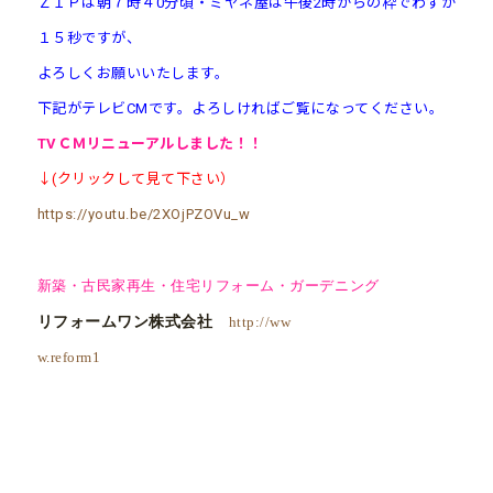
ＺＩＰは朝７時４0分頃・ミヤネ屋は午後2時からの枠でわずか
１５秒ですが、
よろしくお願いいたします。
下記がテレビCMです。よろしければご覧になってください。
TVＣＭ
リニューアル
しました！！
↓(クリックして見て下さい）
https://youtu.be/2XOjPZOVu_w
新築・古民家再生・住宅リフォーム・ガーデニング
リフォームワン株式会社
http://ww
w.reform1