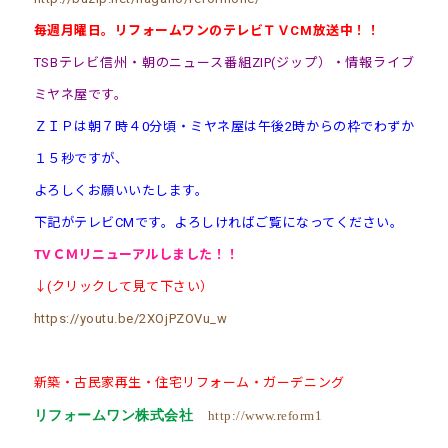
毎週月曜日。リフォームワンのテレビＴＶCM放送中！！
TSBテレビ信州・朝のニュース番組ZIP(ジップ）・情報ライブ
ミヤネ屋です。
ＺＩＰは朝７時４0分頃・ミヤネ屋は午後2時からの枠でわずか
１５秒ですが、
よろしくお願いいたします。
下記がテレビCMです。よろしければご覧になってください。
TVＣＭ
リニューアル
しました！！
↓(クリックして見て下さい）
https://youtu.be/2XOjPZOVu_w
新築・古民家再生・住宅リフォーム・ガーデニング
リフォームワン株式会社
http://www.reform1