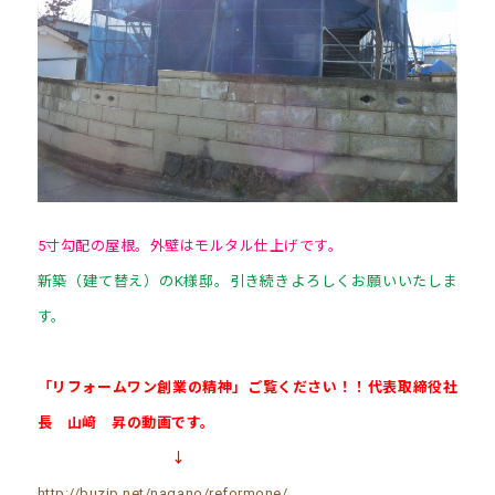
5寸勾配の屋根。外壁はモルタル仕上げです。
新築（建て替え）のK様邸。引き続きよろしくお願いいたしま
す。
「リフォームワン創業の精神」ご覧ください！！代表取締役社
長 山﨑 昇の動画です。
↓
http://buzip.net/nagano/reformone/