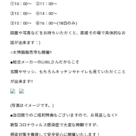
①10：00～ ②11：00～
③13：00～ ④14：00～
⑤15：00～ ⑥16：00～(18日のみ)
図面や写真などをお持ちいただくと、直接その場で具体的なお
話が出来ます：)
○大特価販売市も開催!!
■総合メーカーのLIXILさんだからこそ
玄関やサッシ、もちろんキッチンやトイレも見ていただくこと
が出来ます!!
(写真はイメージです。)
■当日限りのご成約特典もございますので、お見逃しなく!!
新型コロナウィルス感染症で大変な時期ですが、
感染対策を徹底して安全安心に開催いたします！