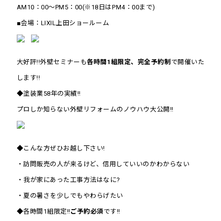
AM10：00～PM5：00(※18日はPM4：00まで)
■会場：LIXIL上田ショールーム
大好評!!外壁セミナーも
各時間1組限定、完全予約制
で開催いた
します!!
◆塗装業58年の実績!!
プロしか知らない外壁リフォームのノウハウ大公開!!
◆こんな方ぜひお越し下さい!
・訪問販売の人が来るけど、信用していいのかわからない
・我が家にあった工事方法はなに?
・夏の暑さを少しでもやわらげたい
◆各時間1組限定‼
ご予約必須
です‼