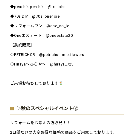
◆peachik perchik @trill.bhn
◆70s DIY @70s_onenoie
◆リフォームワン @one_no_ie
◆Oneエステート @oneestate20
【委託販売】
◇PETRICHOR @petrichor_m.o.flowers
◇Hiraya～ひらや～ @hiraya_723
ご来場お待ちしております
▷
秋の
スペシャルイベント②
リフォームをお考えの方必見！！
2日間だけの大変お得な価格の商品をご用意しております。