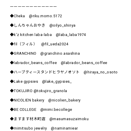
ーーーーーーーーーーーー
◆Cheka @riku.momo.5172
◆しんちゃんおやき @oilyo_shinya
◆k’z kitchen laba-laba @laba_laba1974
◆fil（フィル） @fil_ueda2024
◆GRANCHINO @granchino.asashina
◆labrador_beans_coffee @labrador_beans_coffee
◆ハーブティースタンドヒラヤノオソト @hiraya_no_osoto
◆Lake gypsies @lake_gypsies_
◆TOKUJIRO @tokujiro_granola
◆NICOLIEN bakery @nicolien_bakery
◆BE COLLEGE @mimi.becollege
◆ますます材木町店 @masumasuzaimoku
◆mimitsubo jewelry @naminamiear