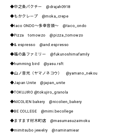
◆中之条パクチー @drajah0918
◆もかクレープ @moka_crepe
◆taco ONDO～多幸音頭～ @taco_ondo
◆Pizza tomowzo @pizza_tomowzo
◆& espresso @and.espresso
◆福の島ファミリー @fukunoshimafamily
◆humming bird @yasu.rsft
◆山ノ音光（ヤマノネコウ） @yamano_nekou
◆Japan Unite @japan_unite
◆TOKUJIRO @tokujiro_granola
◆NICOLIEN bakery @nicolien_bakery
◆BE COLLEGE @mimi.becollege
◆ますます材木町店 @masumasuzaimoku
◆mimitsubo jewelry @naminamiear