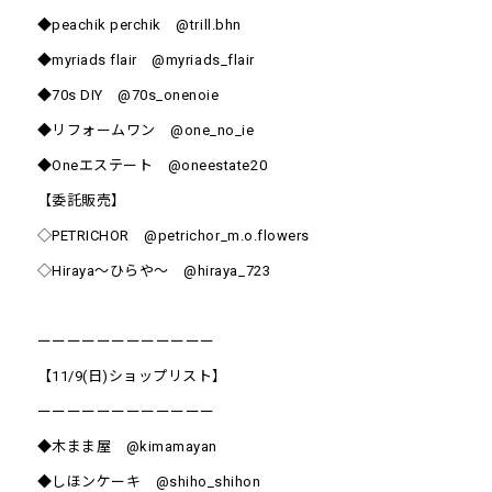
◆peachik perchik @trill.bhn
◆myriads flair @myriads_flair
◆70s DIY @70s_onenoie
◆リフォームワン @one_no_ie
◆Oneエステート @oneestate20
【委託販売】
◇PETRICHOR @petrichor_m.o.flowers
◇Hiraya～ひらや～ @hiraya_723
ーーーーーーーーーーーー
【11/9(日)ショップリスト】
ーーーーーーーーーーーー
◆木まま屋 @kimamayan
◆しほンケーキ @shiho_shihon