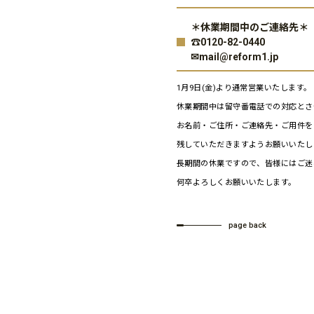
＊休業期間中のご連絡先＊
☎0120-82-0440
✉mail@reform1.jp
1月9日(金)より通常営業いたします。
休業期間中は留守番電話での対応とさ
お名前・ご住所・ご連絡先・ご用件を
残していただきますようお願いいたし
長期間の休業ですので、皆様にはご迷
何卒よろしくお願いいたします。
page back